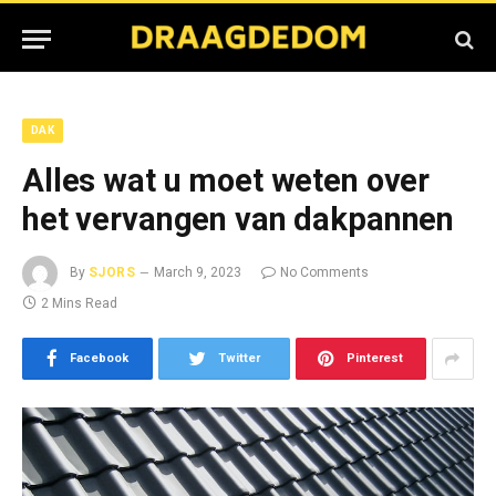
DAK
Alles wat u moet weten over
het vervangen van dakpannen
By
SJORS
March 9, 2023
No Comments
2 Mins Read
Facebook
Twitter
Pinterest