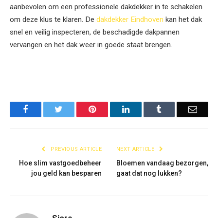
aanbevolen om een professionele dakdekker in te schakelen
om deze klus te klaren. De
dakdekker Eindhoven
kan het dak
snel en veilig inspecteren, de beschadigde dakpannen
vervangen en het dak weer in goede staat brengen.
Facebook
Twitter
Pinterest
LinkedIn
Tumblr
Email
PREVIOUS ARTICLE
NEXT ARTICLE
Hoe slim vastgoedbeheer
Bloemen vandaag bezorgen,
jou geld kan besparen
gaat dat nog lukken?