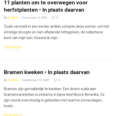
11 planten om te overwegen voor
herfstplanten • In plaats daarvan
By
SJORS
December 9, 2021
0
Zoals vermeld in een eerder artikel, schopte deze zomer, vol met
ernstige droogte en niet-aflatende hittegolven, de collectieve
kont van mijn tuin. Hoewel ik mijn…
Read More
Bramen kweken • In plaats daarvan
By
SJORS
September 15, 2021
0
Bramen zijn gemakkelijk te kweken. Een divers scala aan
bramenvariëteiten is inheems in bijna heel Noord-Amerika. Ze
zijn vooral overvloedig in gebieden met warme zomerdagen,
koele…
Read More