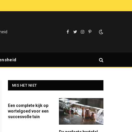
heid
Facebook
Twitter
Instagram
Pinterest
ensheid
MIS HET NIET
Een complete kijk op
wortelgoed voor een
succesvolle tuin
De perfecte bartafel