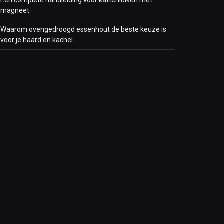
Een complete handleiding voor kattenluiken met
magneet
Waarom ovengedroogd essenhout de beste keuze is
voor je haard en kachel