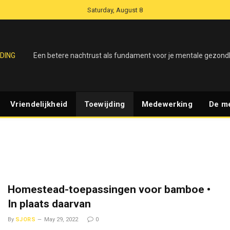
Saturday, August 8
DING
Een betere nachtrust als fundament voor je mentale gezond
Vriendelijkheid
Toewijding
Medewerking
De m
Homestead-toepassingen voor bamboe •
In plaats daarvan
By
SJORS
May 29, 2022
0