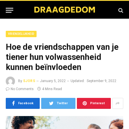
VRIENDELIJKHEID
Hoe de vriendschappen van je
tiener hun volwassenheid
kunnen beïnvloeden
By
SJORS
January 5, 2022
Updated:
September 9, 2022
No Comments
4 Mins Read
Facebook
Twitter
Pinterest