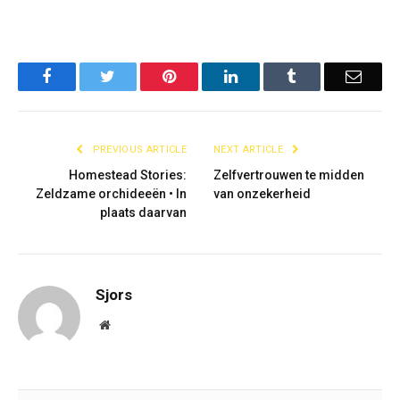
Facebook
Twitter
Pinterest
LinkedIn
Tumblr
Email
PREVIOUS ARTICLE
NEXT ARTICLE
Homestead Stories:
Zelfvertrouwen te midden
Zeldzame orchideeën • In
van onzekerheid
plaats daarvan
Sjors
Website