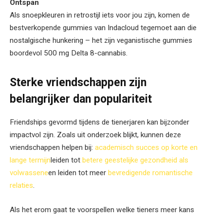
Ontspan
Als snoepkleuren in retrostijl iets voor jou zijn, komen de
bestverkopende gummies van Indacloud tegemoet aan die
nostalgische hunkering – het zijn veganistische gummies
boordevol 500 mg Delta 8-cannabis.
Sterke vriendschappen zijn
belangrijker dan populariteit
F
riendships
gevormd tijdens de tienerjaren kan bijzonder
impactvol zijn. Zoals uit onderzoek blijkt, kunnen deze
vriendschappen helpen bij:
academisch succes op korte en
lange termijn
leiden tot
betere geestelijke gezondheid als
volwassene
en leiden tot meer
bevredigende romantische
relaties
.
Als het erom gaat te voorspellen welke tieners meer kans