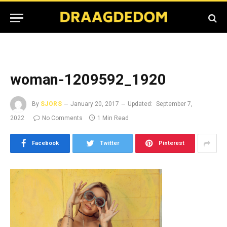
woman-1209592_1920
By
SJORS
January 20, 2017
Updated:
September 7,
2022
No Comments
1 Min Read
Facebook
Twitter
Pinterest