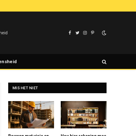
heid
Facebook
Twitter
Instagram
Pinterest
ensheid
MIS HET NIET
ite
Bouwen met visie en
Hou hier rekening mee