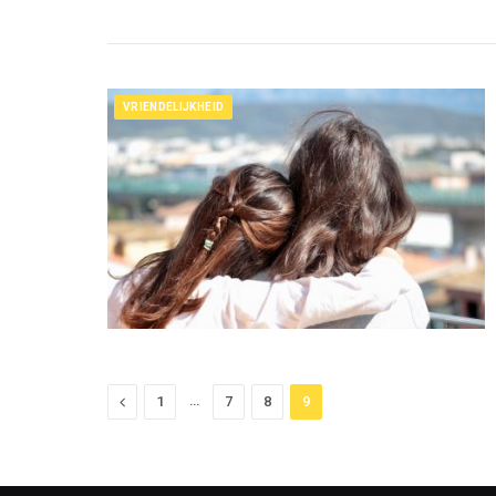
VRIENDELIJKHEID
Previous
…
1
7
8
9